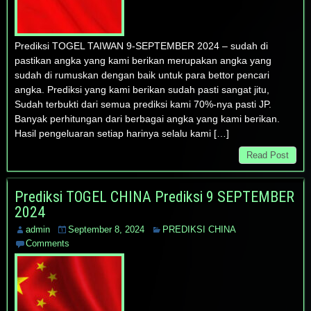
Prediksi TOGEL TAIWAN 9-SEPTEMBER 2024 – sudah di
pastikan angka yang kami berikan merupakan angka yang
sudah di rumuskan dengan baik untuk para bettor pencari
angka. Prediksi yang kami berikan sudah pasti sangat jitu,
Sudah terbukti dari semua prediksi kami 70%-nya pasti JP.
Banyak perhitungan dari berbagai angka yang kami berikan.
Hasil pengeluaran setiap harinya selalu kami […]
Read Post
Prediksi TOGEL CHINA Prediksi 9 SEPTEMBER
2024
admin
September 8, 2024
PREDIKSI CHINA
Comments