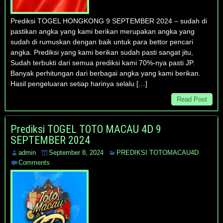
Prediksi TOGEL HONGKONG 9 SEPTEMBER 2024 – sudah di
pastikan angka yang kami berikan merupakan angka yang
sudah di rumuskan dengan baik untuk para bettor pencari
angka. Prediksi yang kami berikan sudah pasti sangat jitu,
Sudah terbukti dari semua prediksi kami 70%-nya pasti JP.
Banyak perhitungan dari berbagai angka yang kami berikan.
Hasil pengeluaran setiap harinya selalu […]
Read Post
Prediksi TOGEL TOTO MACAU 4D 9
SEPTEMBER 2024
admin
September 8, 2024
PREDIKSI TOTOMACAU4D
Comments