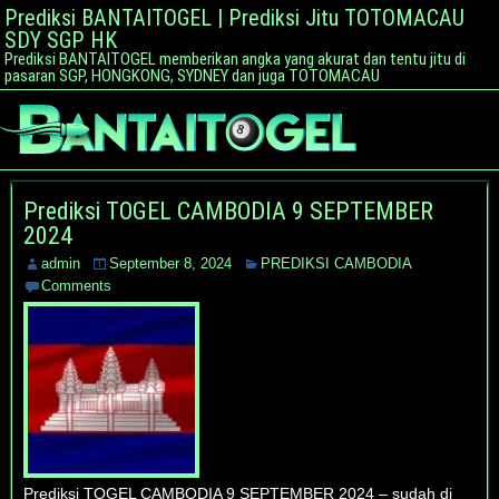
Prediksi BANTAITOGEL | Prediksi Jitu TOTOMACAU
SDY SGP HK
Prediksi BANTAITOGEL memberikan angka yang akurat dan tentu jitu di
pasaran SGP, HONGKONG, SYDNEY dan juga TOTOMACAU
Prediksi TOGEL CAMBODIA 9 SEPTEMBER
2024
admin
September 8, 2024
PREDIKSI CAMBODIA
Comments
Prediksi TOGEL CAMBODIA 9 SEPTEMBER 2024 – sudah di