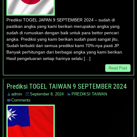
Prediksi TOGEL JAPAN 9 SEPTEMBER 2024 – sudah di
pastikan angka yang kami berikan merupakan angka yang
sudah di rumuskan dengan baik untuk para bettor pencari
angka. Prediksi yang kami berikan sudah pasti sangat jitu,
Sudah terbukti dari semua prediksi kami 70%-nya pasti JP.
Banyak perhitungan dari berbagai angka yang kami berikan.
Hasil pengeluaran setiap harinya selalu […]
Read Post
Prediksi TOGEL TAIWAN 9 SEPTEMBER 2024
admin
September 8, 2024
PREDIKSI TAIWAN
Comments