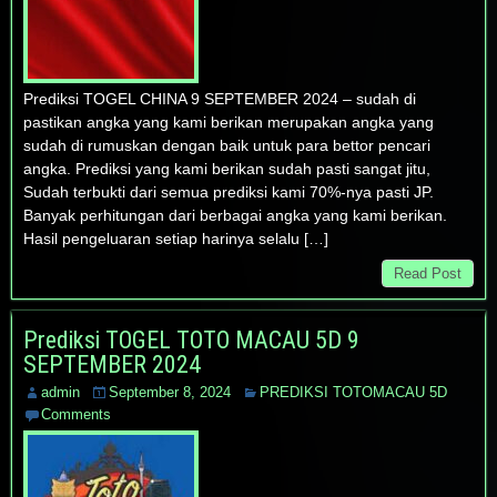
Prediksi TOGEL CHINA 9 SEPTEMBER 2024 – sudah di
pastikan angka yang kami berikan merupakan angka yang
sudah di rumuskan dengan baik untuk para bettor pencari
angka. Prediksi yang kami berikan sudah pasti sangat jitu,
Sudah terbukti dari semua prediksi kami 70%-nya pasti JP.
Banyak perhitungan dari berbagai angka yang kami berikan.
Hasil pengeluaran setiap harinya selalu […]
Read Post
Prediksi TOGEL TOTO MACAU 5D 9
SEPTEMBER 2024
admin
September 8, 2024
PREDIKSI TOTOMACAU 5D
Comments